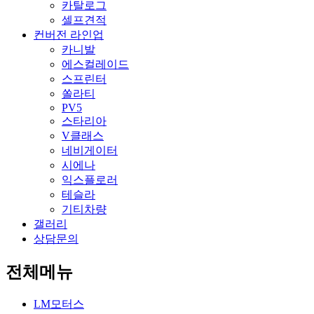
카탈로그
셀프견적
컨버전 라인업
카니발
에스컬레이드
스프린터
쏠라티
PV5
스타리아
V클래스
네비게이터
시에나
익스플로러
테슬라
기티차량
갤러리
상담문의
전체메뉴
LM모터스