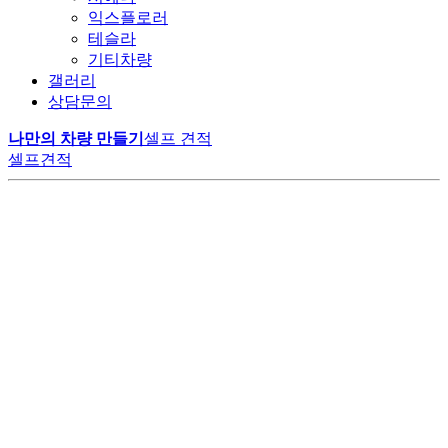
익스플로러
테슬라
기티차량
갤러리
상담문의
나만의 차량 만들기
셀프 견적
셀프견적
LM모터스에서만 만날 수 있는
공간의 여유
변하지 않는 가치
VIP 의전의 품격
특별한 카니발 하이리무진
고객의 니즈에 맞춰 구성된 1:1 맞춤 시공으로
최고급 나파가죽의 깊은 광택과 부드러움으로
다양한 편의사항과 최상급 리클라이너 시트가
20년 이상 숙련된 기술자들의 손끝에서 완성된 고품질 리무진으로,
계약부터 출고까지 원스탑 프로세스로 진행됩니다.
오랜 시간이 지나도 새것 같은 편안함을 유지합니다.
비즈니스와 휴식, 모든 순간을 완벽하게 지원합니다.
고객 신뢰를 통한 높은 재구매율로 업계 리더로 자리 잡았습니다.