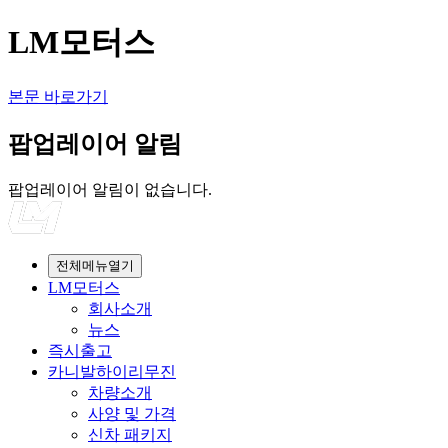
LM모터스
본문 바로가기
팝업레이어 알림
팝업레이어 알림이 없습니다.
전체메뉴열기
LM모터스
회사소개
뉴스
즉시출고
카니발하이리무진
차량소개
사양 및 가격
신차 패키지