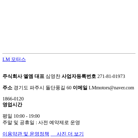
LM모터스의 컨버전 패키지는 고객의 차량을 한 단계 업그레이
드된 프리미엄 공간으로 탈바꿈시키는 맞춤형 서비스입니다.
차량의 내·외부를 라이프스타일에 맞게 재구성하여 편안함과
품격을 동시에 업그레이드 합니다.
LM 모터스
주식회사 엘엠
대표
심영찬
사업자등록번호
271-81-01973
주소
경기도 파주시 돌단풍길 60
이메일
LMmotors@naver.com
1866-0120
영업시간
평일 10:00 - 19:00
주말 및 공휴일 : 사전 예약제로 운영
이용약관 및 운영정책
사진 더 보기