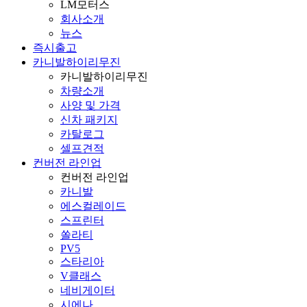
LM모터스
회사소개
뉴스
즉시출고
카니발하이리무진
카니발하이리무진
차량소개
사양 및 가격
신차 패키지
카탈로그
셀프견적
컨버전 라인업
컨버전 라인업
카니발
에스컬레이드
스프린터
쏠라티
PV5
스타리아
V클래스
네비게이터
시에나