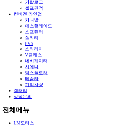
카탈로그
셀프견적
컨버전 라인업
카니발
에스컬레이드
스프린터
쏠라티
PV5
스타리아
V클래스
네비게이터
시에나
익스플로러
테슬라
기티차량
갤러리
상담문의
전체메뉴
LM모터스