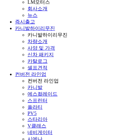
LM모터스
회사소개
뉴스
즉시출고
카니발하이리무진
카니발하이리무진
차량소개
사양 및 가격
신차 패키지
카탈로그
셀프견적
컨버전 라인업
컨버전 라인업
카니발
에스컬레이드
스프린터
쏠라티
PV5
스타리아
V클래스
네비게이터
시에나