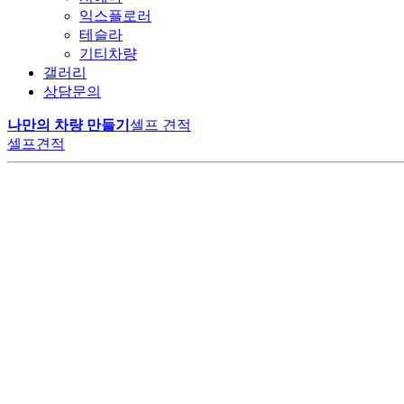
익스플로러
테슬라
기티차량
갤러리
상담문의
나만의 차량 만들기
셀프 견적
셀프견적