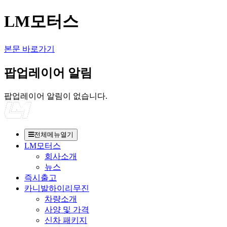
LM모터스
본문 바로가기
팝업레이어 알림
팝업레이어 알림이 없습니다.
전체메뉴열기
LM모터스
회사소개
뉴스
즉시출고
카니발하이리무진
차량소개
사양 및 가격
신차 패키지