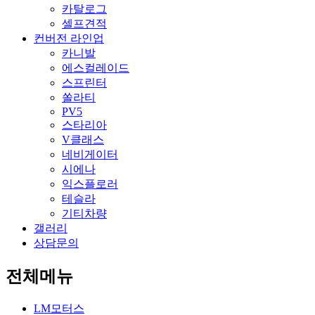
카탈로그
셀프견적
컨버전 라인업
카니발
에스컬레이드
스프린터
쏠라티
PV5
스타리아
V클래스
네비게이터
시에나
익스플로러
테슬라
기티차량
갤러리
상담문의
전체메뉴
LM모터스