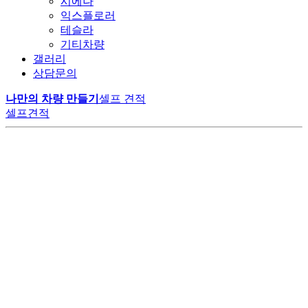
시에나
익스플로러
테슬라
기티차량
갤러리
상담문의
나만의 차량 만들기
셀프 견적
셀프견적
LM 카니발 하이리무진
LM모터스에서만 만날 수 있는
공간의 여유
변하지 않는 가치
VIP 의전의 품격
럭셔리 그 이상의 경험
특별한 카니발 하이리무진
더 알아보기
고객의 니즈에 맞춰 구성된 1:1 맞춤 시공으로
최고급 나파가죽의 깊은 광택과 부드러움으로
다양한 편의사항과 최상급 리클라이너 시트가
20년 이상 숙련된 기술자들의 손끝에서 완성된 고품질 리무진으로,
계약부터 출고까지 원스탑 프로세스로 진행됩니다.
오랜 시간이 지나도 새것 같은 편안함을 유지합니다.
비즈니스와 휴식, 모든 순간을 완벽하게 지원합니다.
고객 신뢰를 통한 높은 재구매율로 업계 리더로 자리 잡았습니다.