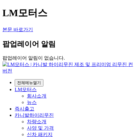
LM모터스
본문 바로가기
팝업레이어 알림
팝업레이어 알림이 없습니다.
전체메뉴열기
LM모터스
회사소개
뉴스
즉시출고
카니발하이리무진
차량소개
사양 및 가격
신차 패키지