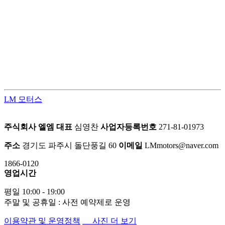
LM모터스의 컨버전 패키지는 고객의 차량을 한 단계 업그레이
드된 프리미엄 공간으로 탈바꿈시키는 맞춤형 서비스입니다.
차량의 내·외부를 라이프스타일에 맞게 재구성하여 편안함과
품격을 동시에 업그레이드 합니다.
LM 모터스
주식회사 엘엠
대표
심영찬
사업자등록번호
271-81-01973
주소
경기도 파주시 돌단풍길 60
이메일
LMmotors@naver.com
1866-0120
영업시간
평일 10:00 - 19:00
주말 및 공휴일 : 사전 예약제로 운영
이용약관 및 운영정책
사진 더 보기