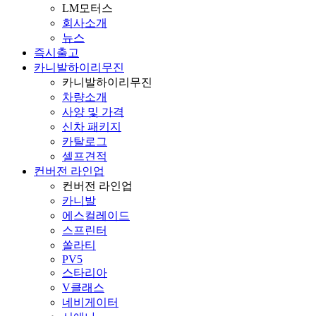
LM모터스
회사소개
뉴스
즉시출고
카니발하이리무진
카니발하이리무진
차량소개
사양 및 가격
신차 패키지
카탈로그
셀프견적
컨버전 라인업
컨버전 라인업
카니발
에스컬레이드
스프린터
쏠라티
PV5
스타리아
V클래스
네비게이터