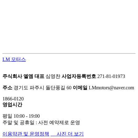
LM모터스의 컨버전 패키지는 고객의 차량을 한 단계 업그레이
드된 프리미엄 공간으로 탈바꿈시키는 맞춤형 서비스입니다.
차량의 내·외부를 라이프스타일에 맞게 재구성하여 편안함과
품격을 동시에 업그레이드 합니다.
LM 모터스
주식회사 엘엠
대표
심영찬
사업자등록번호
271-81-01973
주소
경기도 파주시 돌단풍길 60
이메일
LMmotors@naver.com
1866-0120
영업시간
평일 10:00 - 19:00
주말 및 공휴일 : 사전 예약제로 운영
이용약관 및 운영정책
사진 더 보기