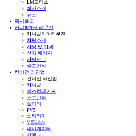
LM모터스
회사소개
뉴스
즉시출고
카니발하이리무진
카니발하이리무진
차량소개
사양 및 가격
신차 패키지
카탈로그
셀프견적
컨버전 라인업
컨버전 라인업
카니발
에스컬레이드
스프린터
쏠라티
PV5
스타리아
V클래스
네비게이터
시에나