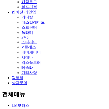
카탈로그
셀프견적
컨버전 라인업
카니발
에스컬레이드
스프린터
쏠라티
PV5
스타리아
V클래스
네비게이터
시에나
익스플로러
테슬라
기티차량
갤러리
상담문의
전체메뉴
LM모터스