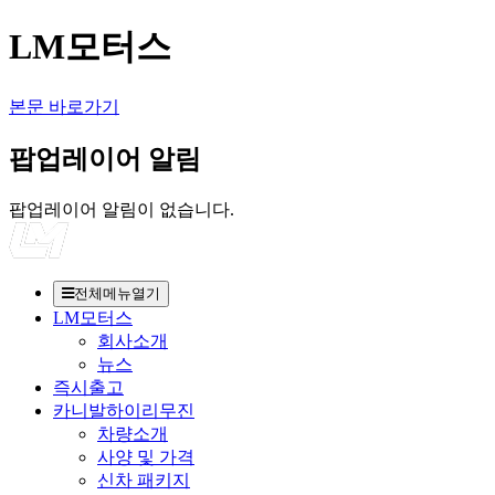
LM모터스
본문 바로가기
팝업레이어 알림
팝업레이어 알림이 없습니다.
전체메뉴열기
LM모터스
회사소개
뉴스
즉시출고
카니발하이리무진
차량소개
사양 및 가격
신차 패키지