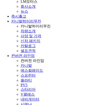
LM모터스
회사소개
뉴스
즉시출고
카니발하이리무진
카니발하이리무진
차량소개
사양 및 가격
신차 패키지
카탈로그
셀프견적
컨버전 라인업
컨버전 라인업
카니발
에스컬레이드
스프린터
쏠라티
PV5
스타리아
V클래스
네비게이터
시에나