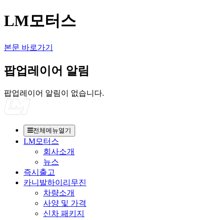
LM모터스
본문 바로가기
팝업레이어 알림
팝업레이어 알림이 없습니다.
전체메뉴열기
LM모터스
회사소개
뉴스
즉시출고
카니발하이리무진
차량소개
사양 및 가격
신차 패키지