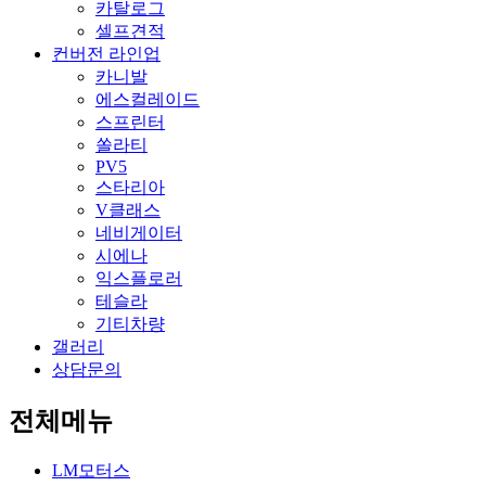
카탈로그
셀프견적
컨버전 라인업
카니발
에스컬레이드
스프린터
쏠라티
PV5
스타리아
V클래스
네비게이터
시에나
익스플로러
테슬라
기티차량
갤러리
상담문의
전체메뉴
LM모터스