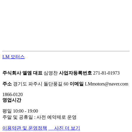
LM모터스의 컨버전 패키지는 고객의 차량을 한 단계 업그레이
드된 프리미엄 공간으로 탈바꿈시키는 맞춤형 서비스입니다.
차량의 내·외부를 라이프스타일에 맞게 재구성하여 편안함과
품격을 동시에 업그레이드 합니다.
LM 모터스
주식회사 엘엠
대표
심영찬
사업자등록번호
271-81-01973
주소
경기도 파주시 돌단풍길 60
이메일
LMmotors@naver.com
1866-0120
영업시간
평일 10:00 - 19:00
주말 및 공휴일 : 사전 예약제로 운영
이용약관 및 운영정책
사진 더 보기