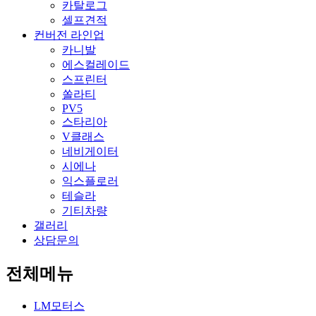
카탈로그
셀프견적
컨버전 라인업
카니발
에스컬레이드
스프린터
쏠라티
PV5
스타리아
V클래스
네비게이터
시에나
익스플로러
테슬라
기티차량
갤러리
상담문의
전체메뉴
LM모터스