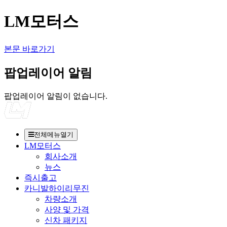
LM모터스
본문 바로가기
팝업레이어 알림
팝업레이어 알림이 없습니다.
전체메뉴열기
LM모터스
회사소개
뉴스
즉시출고
카니발하이리무진
차량소개
사양 및 가격
신차 패키지