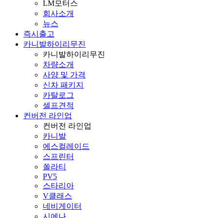
LM모터스
회사소개
뉴스
즉시출고
카니발하이리무진
카니발하이리무진
차량소개
사양 및 가격
신차 패키지
카탈로그
셀프견적
컨버전 라인업
컨버전 라인업
카니발
에스컬레이드
스프린터
쏠라티
PV5
스타리아
V클래스
네비게이터
시에나