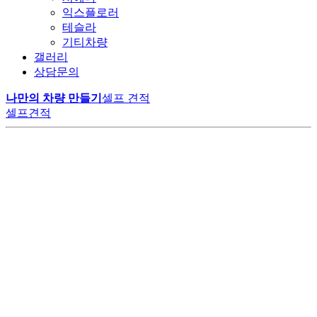
익스플로러
테슬라
기티차량
갤러리
상담문의
나만의 차량 만들기
셀프 견적
셀프견적
LM모터스에서만 만날 수 있는
공간의 여유
변하지 않는 가치
VIP 의전의 품격
특별한 카니발 하이리무진
고객의 니즈에 맞춰 구성된 1:1 맞춤 시공으로
최고급 나파가죽의 깊은 광택과 부드러움으로
다양한 편의사항과 최상급 리클라이너 시트가
20년 이상 숙련된 기술자들의 손끝에서 완성된 고품질 리무진으로,
계약부터 출고까지 원스탑 프로세스로 진행됩니다.
오랜 시간이 지나도 새것 같은 편안함을 유지합니다.
비즈니스와 휴식, 모든 순간을 완벽하게 지원합니다.
고객 신뢰를 통한 높은 재구매율로 업계 리더로 자리 잡았습니다.