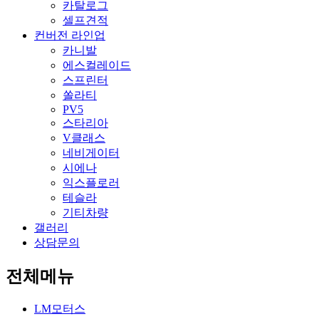
카탈로그
셀프견적
컨버전 라인업
카니발
에스컬레이드
스프린터
쏠라티
PV5
스타리아
V클래스
네비게이터
시에나
익스플로러
테슬라
기티차량
갤러리
상담문의
전체메뉴
LM모터스