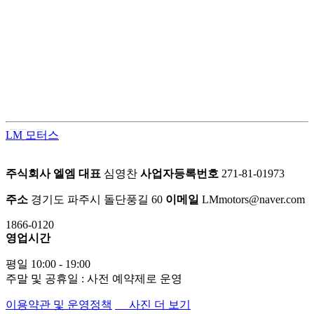
LM모터스의 컨버전 패키지는 고객의 차량을 한 단계 업그레이
드된 프리미엄 공간으로 탈바꿈시키는 맞춤형 서비스입니다.
차량의 내·외부를 라이프스타일에 맞게 재구성하여 편안함과
품격을 동시에 업그레이드 합니다.
LM 모터스
주식회사 엘엠
대표
심영찬
사업자등록번호
271-81-01973
주소
경기도 파주시 돌단풍길 60
이메일
LMmotors@naver.com
1866-0120
영업시간
평일 10:00 - 19:00
주말 및 공휴일 : 사전 예약제로 운영
이용약관 및 운영정책
사진 더 보기