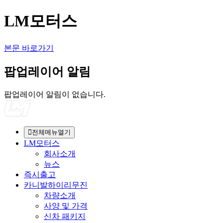
LM모터스
본문 바로가기
팝업레이어 알림
팝업레이어 알림이 없습니다.
전체메뉴열기
LM모터스
회사소개
뉴스
즉시출고
카니발하이리무진
차량소개
사양 및 가격
신차 패키지