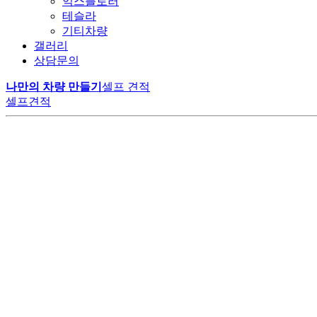
익스플로러
테슬라
기티차량
갤러리
상담문의
나만의 차량 만들기
셀프 견적
셀프견적
LM 카니발 하이리무진
럭셔리 그 이상의 경험
더 알아보기
LM모터스에서만