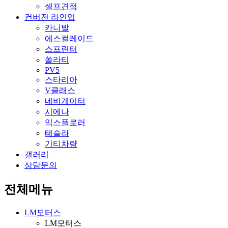
셀프견적
컨버전 라인업
카니발
에스컬레이드
스프린터
쏠라티
PV5
스타리아
V클래스
네비게이터
시에나
익스플로러
테슬라
기티차량
갤러리
상담문의
전체메뉴
LM모터스
LM모터스