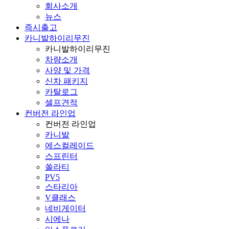
회사소개
뉴스
즉시출고
카니발하이리무진
카니발하이리무진
차량소개
사양 및 가격
신차 패키지
카탈로그
셀프견적
컨버전 라인업
컨버전 라인업
카니발
에스컬레이드
스프린터
쏠라티
PV5
스타리아
V클래스
네비게이터
시에나